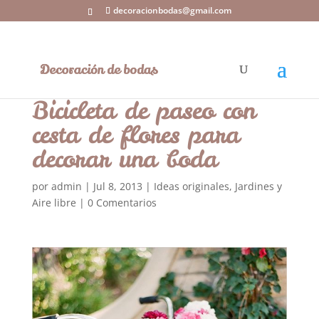
decoracionbodas@gmail.com
Bicicleta de paseo con
cesta de flores para
decorar una boda
por
admin
|
Jul 8, 2013
|
Ideas originales
,
Jardines y
Aire libre
|
0 Comentarios