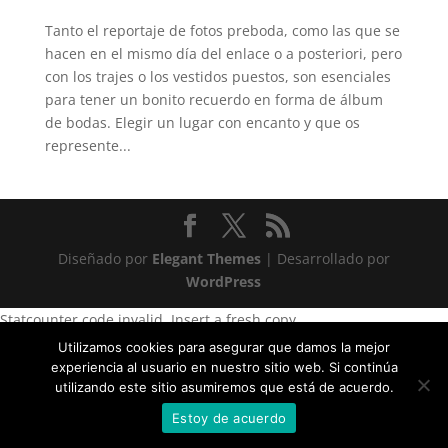
Tanto el reportaje de fotos preboda, como las que se
hacen en el mismo día del enlace o a posteriori, pero
con los trajes o los vestidos puestos, son esenciales
para tener un bonito recuerdo en forma de álbum
de bodas. Elegir un lugar con encanto y que os
represente...
Diseñado por
Elegant Themes
| Desarrollado por
WordPress
Statcounter code invalid. Insert a fresh copy.
Utilizamos cookies para asegurar que damos la mejor
experiencia al usuario en nuestro sitio web. Si continúa
utilizando este sitio asumiremos que está de acuerdo.
Estoy de acuerdo