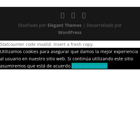
Diseñado por
Elegant Themes
| Desarrollado por
WordPress
Statcounter code invalid. Insert a fresh copy.
Utilizamos cookies para asegurar que damos la mejor experiencia
al usuario en nuestro sitio web. Si continúa utilizando este sitio
asumiremos que está de acuerdo.
Estoy de acuerdo