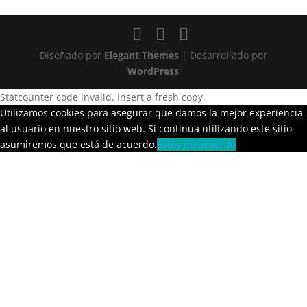
Diseñado por
Elegant Themes
| Desarrollado por
WordPress
Statcounter code invalid. Insert a fresh copy.
Utilizamos cookies para asegurar que damos la mejor experiencia
al usuario en nuestro sitio web. Si continúa utilizando este sitio
asumiremos que está de acuerdo.
Estoy de acuerdo