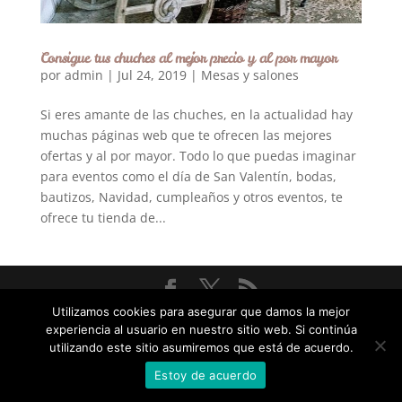
Consigue tus chuches al mejor precio y al por mayor
por
admin
|
Jul 24, 2019
|
Mesas y salones
Si eres amante de las chuches, en la actualidad hay
muchas páginas web que te ofrecen las mejores
ofertas y al por mayor. Todo lo que puedas imaginar
para eventos como el día de San Valentín, bodas,
bautizos, Navidad, cumpleaños y otros eventos, te
ofrece tu tienda de...
Utilizamos cookies para asegurar que damos la mejor
Diseñado por
Elegant Themes
| Desarrollado por
experiencia al usuario en nuestro sitio web. Si continúa
WordPress
utilizando este sitio asumiremos que está de acuerdo.
Statcounter code invalid. Insert a fresh copy.
Estoy de acuerdo