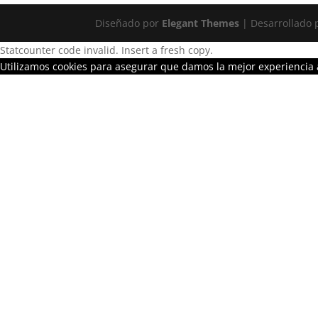
Diseñado por
Elegant Themes
| Desarrollado
Statcounter code invalid. Insert a fresh copy.
Utilizamos cookies para asegurar que damos la mejor experiencia a