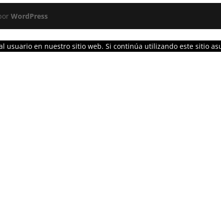
 por
WordPress
l usuario en nuestro sitio web. Si continúa utilizando este sitio 