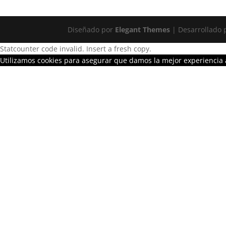
Diseñado por
Elegant Themes
| Desarrollado
Statcounter code invalid. Insert a fresh copy.
Utilizamos cookies para asegurar que damos la mejor experiencia a