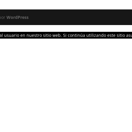
 por
WordPress
l usuario en nuestro sitio web. Si continúa utilizando este sitio 