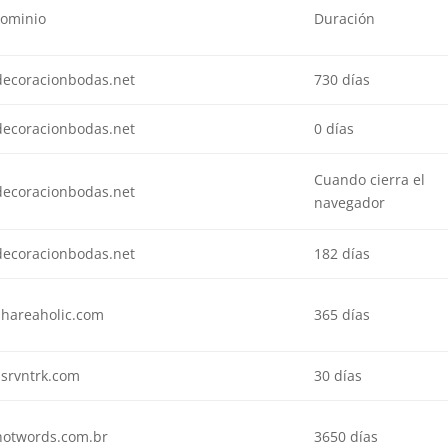
ominio
Duración
decoracionbodas.net
730 días
decoracionbodas.net
0 días
Cuando cierra el
decoracionbodas.net
navegador
decoracionbodas.net
182 días
shareaholic.com
365 días
.srvntrk.com
30 días
hotwords.com.br
3650 días