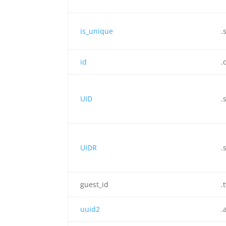
is_unique
.
id
.
UID
.
UIDR
.
guest_id
.
uuid2
.