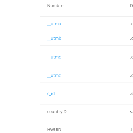
Nombre
D
__utma
.
__utmb
.
__utmc
.
__utmz
.
c_id
.
countryID
s
HWUID
.