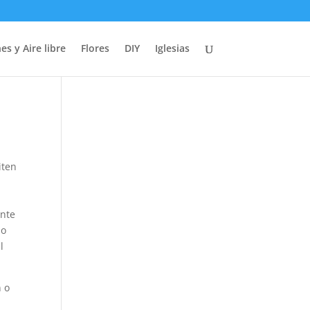
es y Aire libre
Flores
DIY
Iglesias
iten
ente
no
l
n o