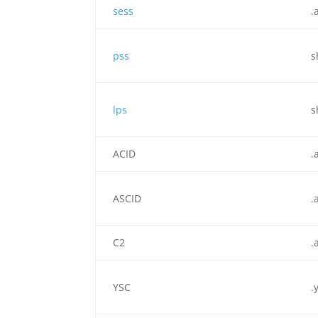
sess
.
pss
s
lps
s
ACID
.
ASCID
.
C2
.
YSC
.