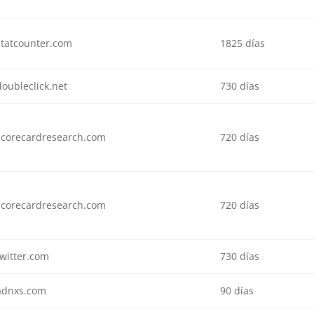
statcounter.com
1825 días
doubleclick.net
730 días
scorecardresearch.com
720 días
scorecardresearch.com
720 días
twitter.com
730 días
adnxs.com
90 días