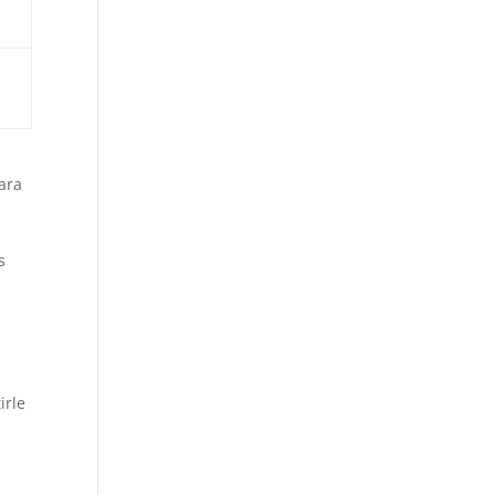
ara
s
irle