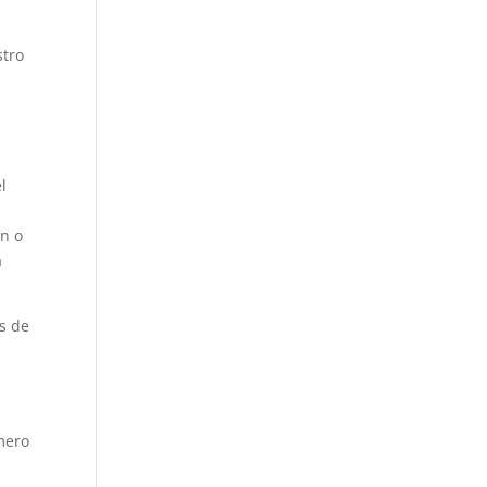
stro
l
ón o
a
as de
úmero