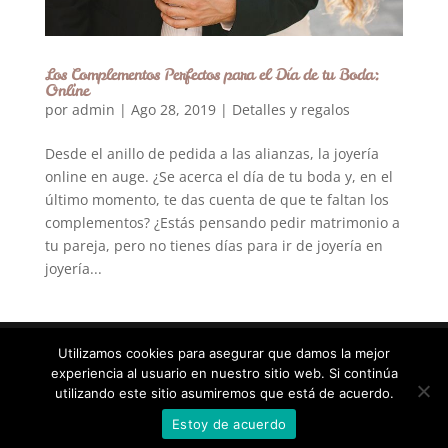
Los Complementos Perfectos para el Día de tu Boda:
Online
por
admin
|
Ago 28, 2019
|
Detalles y regalos
Desde el anillo de pedida a las alianzas, la joyería
online en auge. ¿Se acerca el día de tu boda y, en el
último momento, te das cuenta de que te faltan los
complementos? ¿Estás pensando pedir matrimonio a
tu pareja, pero no tienes días para ir de joyería en
joyería...
Utilizamos cookies para asegurar que damos la mejor
experiencia al usuario en nuestro sitio web. Si continúa
Diseñado por
Elegant Themes
| Desarrollado por
utilizando este sitio asumiremos que está de acuerdo.
WordPress
Estoy de acuerdo
Statcounter code invalid. Insert a fresh copy.