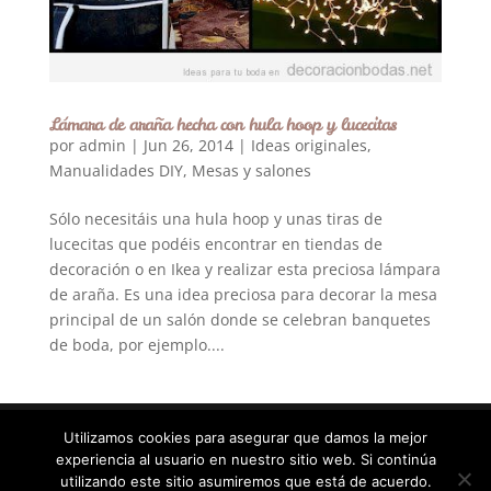
Lámara de araña hecha con hula hoop y lucecitas
por
admin
|
Jun 26, 2014
|
Ideas originales
,
Manualidades DIY
,
Mesas y salones
Sólo necesitáis una hula hoop y unas tiras de
lucecitas que podéis encontrar en tiendas de
decoración o en Ikea y realizar esta preciosa lámpara
de araña. Es una idea preciosa para decorar la mesa
principal de un salón donde se celebran banquetes
de boda, por ejemplo....
Utilizamos cookies para asegurar que damos la mejor
experiencia al usuario en nuestro sitio web. Si continúa
Diseñado por
Elegant Themes
| Desarrollado por
utilizando este sitio asumiremos que está de acuerdo.