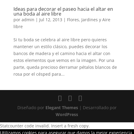
Ideas para decorar el paseo hacia el altar en
una boda al aire libre
por
admin
|
Jul 12, 2013
|
Flores
,
Jardines y Aire
libre
Si tu boda se celebra al aire libre pero quieres
mantener un estilo clásico, puedes decorar los
bancos de madera y el camino hacia el altar con
estos elementos que vemos en la imagen. Por una
parte, queda precioso derramar pétalos blancos de
rosa por el césped para...
Diseñado por
Elegant Themes
| Desarrollado por
WordPress
Statcounter code invalid. Insert a fresh copy.
Utilizamos cookies para asegurar que damos la mejor experiencia