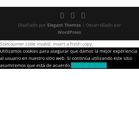
Diseñado por
Elegant Themes
| Desarrollado por
WordPress
Statcounter code invalid. Insert a fresh copy.
Utilizamos cookies para asegurar que damos la mejor experiencia
al usuario en nuestro sitio web. Si continúa utilizando este sitio
asumiremos que está de acuerdo.
Estoy de acuerdo