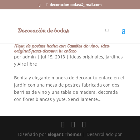
decoracionbodas@gmail.com
Mesa de postres hecha con barriles de vino, idea
original para decorar tu enlace
por
admin
|
Jul 15, 2013
|
Ideas originales
,
Jardines
y Aire libre
Bonita y elegante manera de decorar tu enlace en el
jardín con una mesa de postres fabricada con dos
barriles de vino y una tabla de madera, decorada
con flores blancas y yute. Sencillamente...
Diseñado por
Elegant Themes
| Desarrollado por