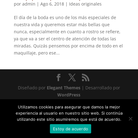
por
admin
|
Ago 6, 2018
|
Ideas originales
El día de la boda es uno de los más especiales de
nuestra vida y queremos estar más bellas que
nunca, especialmente en cuanto a rostro se refiere,
ya que va a ser el centro de atención de todas las
miradas. Quizás pensemos por encima de todo en el
maquillaje, pero ese...
Diseñado por
Elegant Themes
| Desarrollado por
WordPress
Statcounter code invalid. Insert a fresh copy.
Utilizamos cookies para asegurar que damos la mejor
experiencia al usuario en nuestro sitio web. Si continúa
utilizando este sitio asumiremos que está de acuerdo.
Estoy de acuerdo