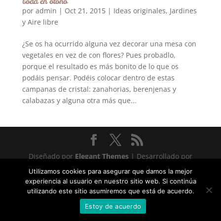
boda en otoño
por
admin
|
Oct 21, 2015
|
Ideas originales
,
Jardines
y Aire libre
¿Se os ha ocurrido alguna vez decorar una mesa con
vegetales en vez de con flores? Pues probadlo,
porque el resultado es más bonito de lo que os
podáis pensar. Podéis colocar dentro de estas
campanas de cristal: zanahorias, berenjenas y
calabazas y alguna otra más que...
Diseñado por
Elegant Themes
| Desarrollado por
WordPress
Utilizamos cookies para asegurar que damos la mejor
experiencia al usuario en nuestro sitio web. Si continúa
Statcounter code invalid. Insert a fresh copy.
utilizando este sitio asumiremos que está de acuerdo.
Estoy de acuerdo