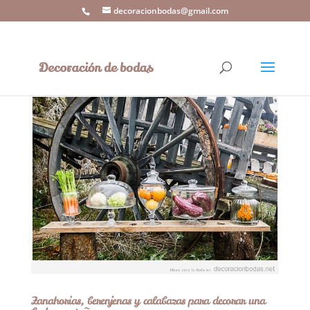
decoracionbodas@gmail.com
Zanahorias, berenjenas y calabazas para decorar una