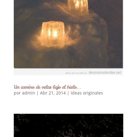
Un camino de velas bajo el hielo…
por
admin
|
Abr 21, 2014
|
Ideas originales