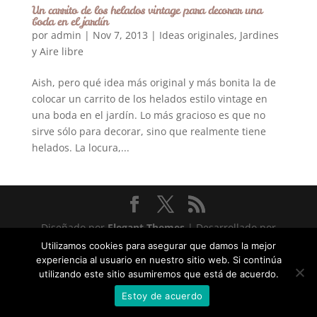
Un carrito de los helados vintage para decorar una
boda en el jardín
por
admin
|
Nov 7, 2013
|
Ideas originales
,
Jardines
y Aire libre
Aish, pero qué idea más original y más bonita la de
colocar un carrito de los helados estilo vintage en
una boda en el jardín. Lo más gracioso es que no
sirve sólo para decorar, sino que realmente tiene
helados. La locura,...
Diseñado por
Elegant Themes
| Desarrollado por
WordPress
Utilizamos cookies para asegurar que damos la mejor
experiencia al usuario en nuestro sitio web. Si continúa
Statcounter code invalid. Insert a fresh copy.
utilizando este sitio asumiremos que está de acuerdo.
Estoy de acuerdo