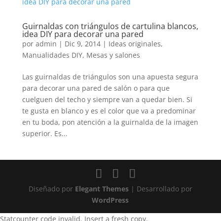
Guirnaldas con triángulos de cartulina blancos,
idea DIY para decorar una pared
por
admin
|
Dic 9, 2014
|
Ideas originales
,
Manualidades DIY
,
Mesas y salones
Las guirnaldas de triángulos son una apuesta segura
para decorar una pared de salón o para que
cuelguen del techo y siempre van a quedar bien. Si
te gusta en blanco y es el color que va a predominar
en tu boda, pon atención a la guirnalda de la imagen
superior. Es...
Diseñado por
Elegant Themes
| Desarrollado por
WordPress
Statcounter code invalid. Insert a fresh copy.