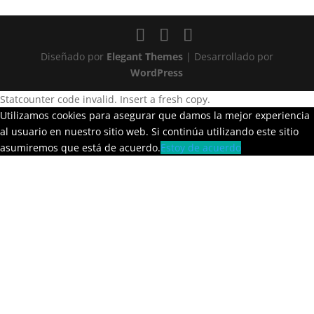
Diseñado por
Elegant Themes
| Desarrollado por
WordPress
Statcounter code invalid. Insert a fresh copy.
Utilizamos cookies para asegurar que damos la mejor experiencia
al usuario en nuestro sitio web. Si continúa utilizando este sitio
asumiremos que está de acuerdo.
Estoy de acuerdo