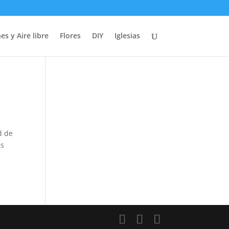
es y Aire libre
Flores
DIY
Iglesias
d de
es