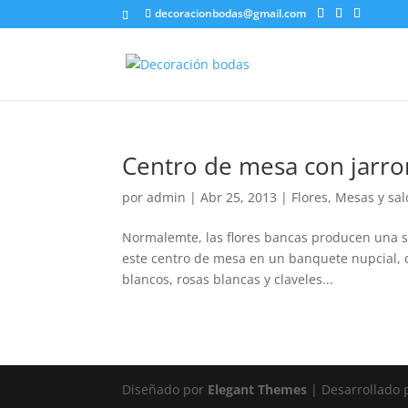
decoracionbodas@gmail.com
Centro de mesa con jarron
por
admin
|
Abr 25, 2013
|
Flores
,
Mesas y sa
Normalemte, las flores bancas producen una se
este centro de mesa en un banquete nupcial, c
blancos, rosas blancas y claveles...
Diseñado por
Elegant Themes
| Desarrollado