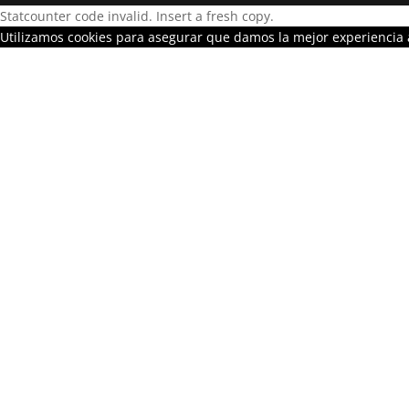
Statcounter code invalid. Insert a fresh copy.
Utilizamos cookies para asegurar que damos la mejor experiencia a