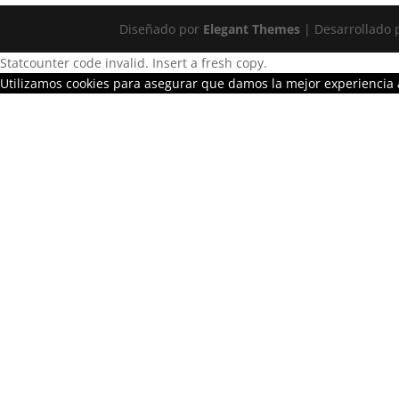
Diseñado por
Elegant Themes
| Desarrollado
Statcounter code invalid. Insert a fresh copy.
Utilizamos cookies para asegurar que damos la mejor experiencia a