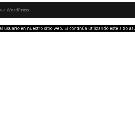
 por
WordPress
l usuario en nuestro sitio web. Si continúa utilizando este sitio 