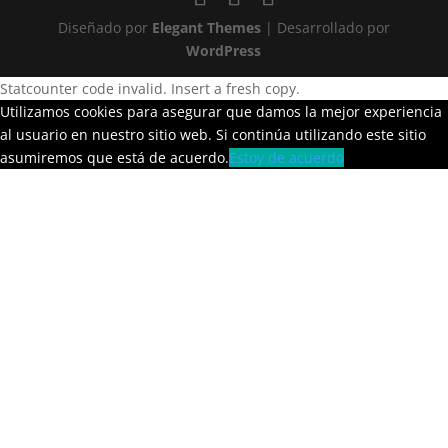
Diseñado por
Elegant Themes
| Desarrollado por
WordPress
Statcounter code invalid. Insert a fresh copy.
Utilizamos cookies para asegurar que damos la mejor experiencia
al usuario en nuestro sitio web. Si continúa utilizando este sitio
asumiremos que está de acuerdo.
Estoy de acuerdo