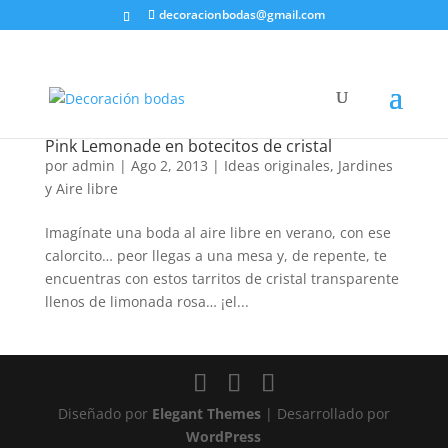
decoracionbodas@gmail.com
Pink Lemonade en botecitos de cristal
por
admin
|
Ago 2, 2013
|
Ideas originales
,
Jardines
y Aire libre
Imagínate una boda al aire libre en verano, con ese
calorcito… peor llegas a una mesa y, de repente, te
encuentras con estos tarritos de cristal transparente
llenos de limonada rosa… ¡el...
Diseñado por
Elegant Themes
| Desarrollado por
WordPress