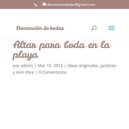
decoracionbodas@gmail.com
Altar para boda en la
playa
por
admin
|
Mar 15, 2013
|
Ideas originales
,
Jardines
y Aire libre
|
0 Comentarios