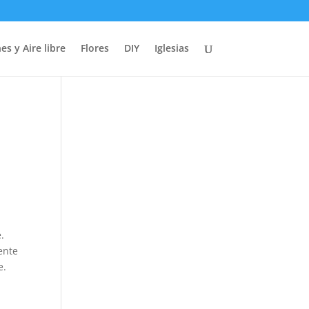
es y Aire libre
Flores
DIY
Iglesias
.
mente
e.