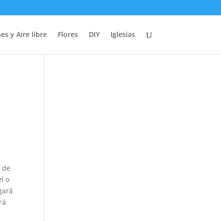
es y Aire libre
Flores
DIY
Iglesias
a de
l o
gará
rá