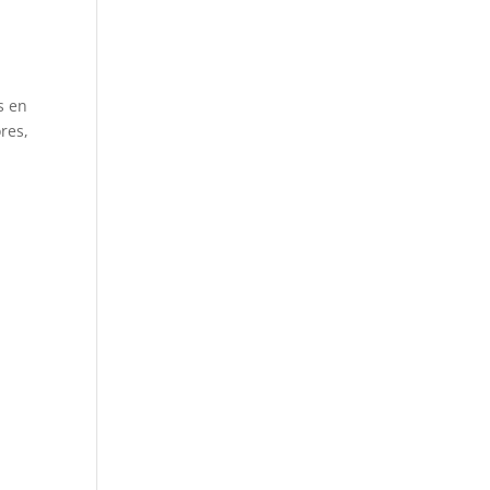
s en
res,