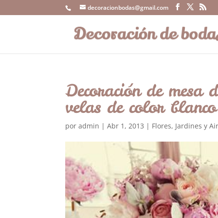
decoracionbodas@gmail.com
Decoración de mesa d
velas de color blanco
por
admin
|
Abr 1, 2013
|
Flores
,
Jardines y Ai