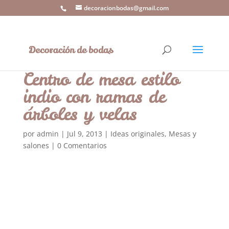
decoracionbodas@gmail.com
Centro de mesa estilo
indio con ramas de
árboles y velas
por
admin
|
Jul 9, 2013
|
Ideas originales
,
Mesas y
salones
|
0 Comentarios