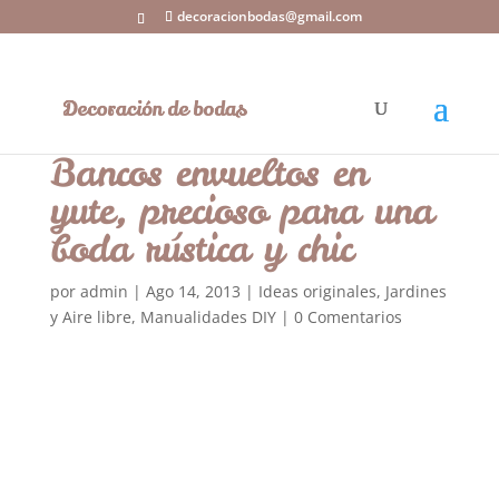
decoracionbodas@gmail.com
Bancos envueltos en
yute, precioso para una
boda rústica y chic
por
admin
|
Ago 14, 2013
|
Ideas originales
,
Jardines
y Aire libre
,
Manualidades DIY
|
0 Comentarios