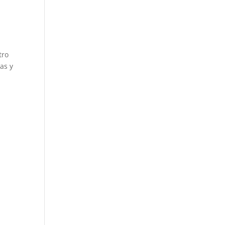
tro
as y