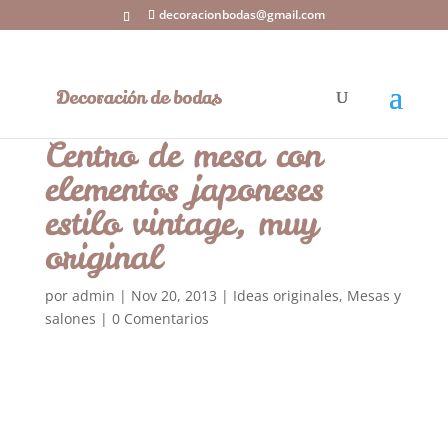
decoracionbodas@gmail.com
Centro de mesa con
elementos japoneses
estilo vintage, muy
original
por
admin
|
Nov 20, 2013
|
Ideas originales
,
Mesas y
salones
|
0 Comentarios