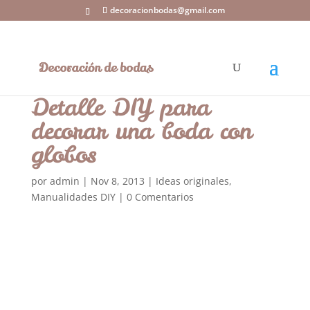
decoracionbodas@gmail.com
Detalle DIY para
decorar una boda con
globos
por
admin
|
Nov 8, 2013
|
Ideas originales
,
Manualidades DIY
|
0 Comentarios