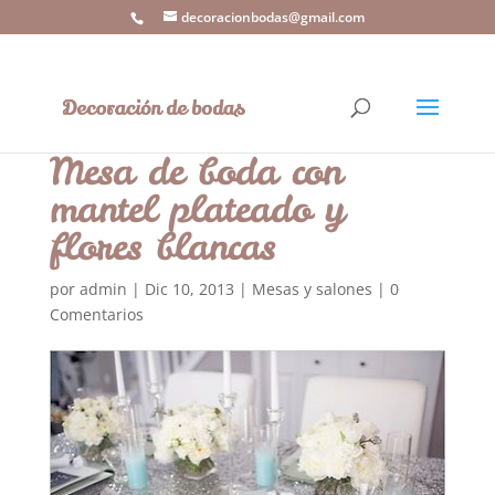
decoracionbodas@gmail.com
Mesa de boda con
mantel plateado y
flores blancas
por
admin
|
Dic 10, 2013
|
Mesas y salones
|
0
Comentarios