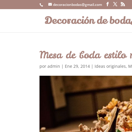
decoracionbodas@gmail.com
Mesa de boda estilo r
por
admin
|
Ene 29, 2014
|
Ideas originales
,
M