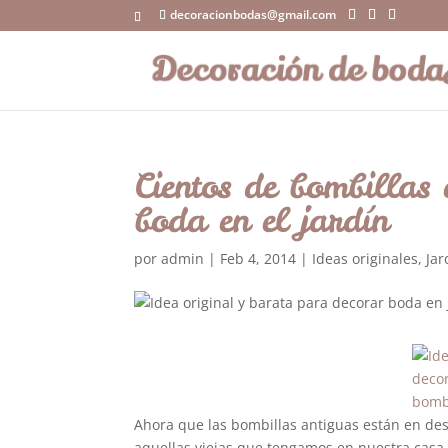
decoracionbodas@gmail.com
Cientos de bombillas 
boda en el jardín
por
admin
|
Feb 4, 2014
|
Ideas originales
,
Jar
Ahora que las bombillas antiguas están en de
aquellas viejas que tengamos en nuestra casa 