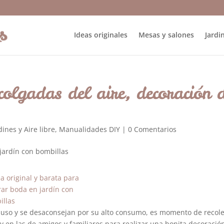
Ideas originales
Mesas y salones
Jardin
colgadas del aire, decoración 
dines y Aire libre
,
Manualidades DIY
|
0 Comentarios
suso y se desaconsejan por su alto consumo, es momento de recole
y en las de amigos y familiares para realizar una bonita decoració