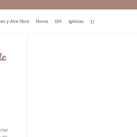
es y Aire libre
Flores
DIY
Iglesias
de
ctar
n de