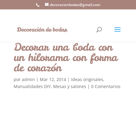
decoracionbodas@gmail.com
Decorar una boda con
un hilorama con forma
de corazón
por
admin
|
Mar 12, 2014
|
Ideas originales
,
Manualidades DIY
,
Mesas y salones
|
0 Comentarios