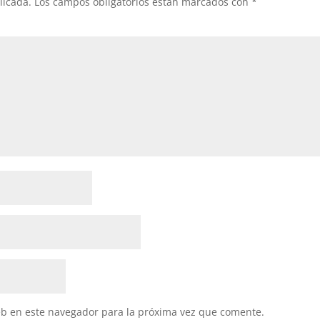
licada.
Los campos obligatorios están marcados con
*
eb en este navegador para la próxima vez que comente.