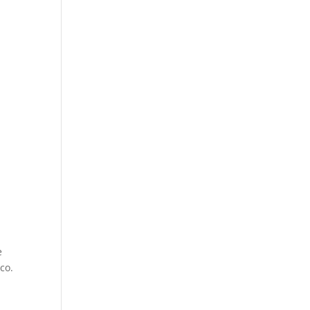
e
co.