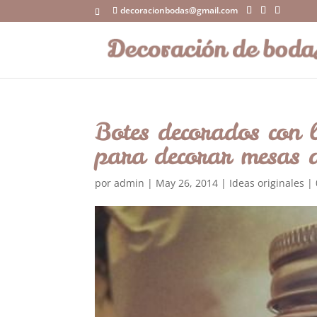
decoracionbodas@gmail.com
Botes decorados con l
para decorar mesas 
por
admin
|
May 26, 2014
|
Ideas originales
|