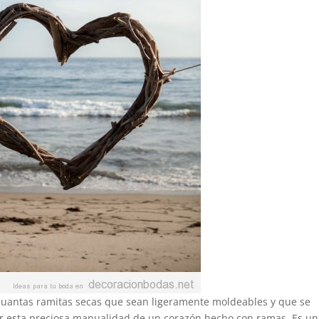
 cuantas ramitas secas que sean ligeramente moldeables y que se
r esta preciosa manualidad de un corazón hecho con ramas. Es u