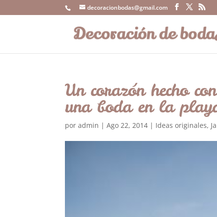
decoracionbodas@gmail.com
Un corazón hecho con
una boda en la play
por
admin
|
Ago 22, 2014
|
Ideas originales
,
Ja