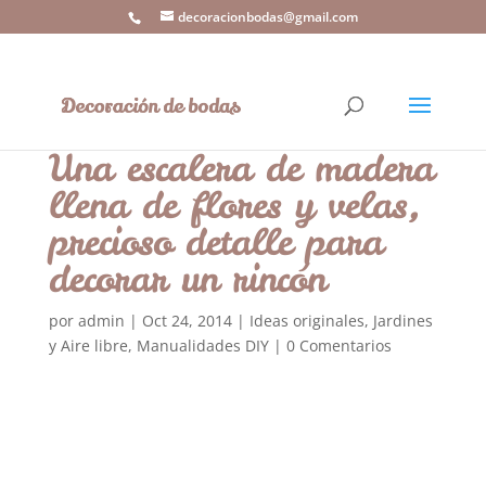
decoracionbodas@gmail.com
Una escalera de madera
llena de flores y velas,
precioso detalle para
decorar un rincón
por
admin
|
Oct 24, 2014
|
Ideas originales
,
Jardines
y Aire libre
,
Manualidades DIY
|
0 Comentarios