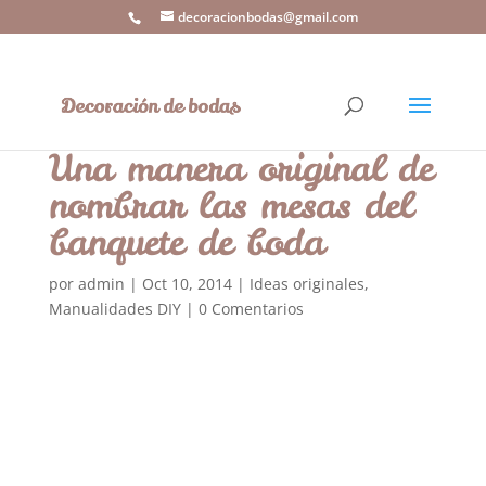
decoracionbodas@gmail.com
Una manera original de
nombrar las mesas del
banquete de boda
por
admin
|
Oct 10, 2014
|
Ideas originales
,
Manualidades DIY
|
0 Comentarios