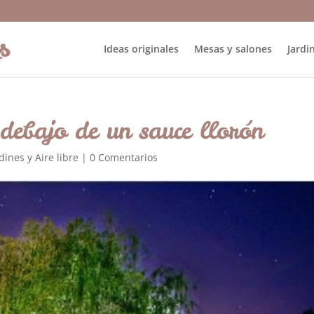
Ideas originales
Mesas y salones
Jardin
debajo de un sauce llorón
dines y Aire libre
|
0 Comentarios