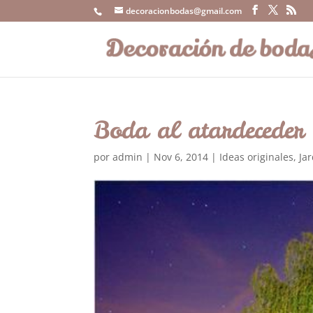
decoracionbodas@gmail.com
Boda al atardeceder 
por
admin
|
Nov 6, 2014
|
Ideas originales
,
Jar