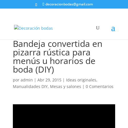
decoracionbodas@gmail.com
Bandeja convertida en
pizarra rústica para
menús u horarios de
boda (DIY)
por
admin
|
Abr 29, 2015
|
Ideas originales
,
Manualidades DIY
,
Mesas y salones
|
0 Comentarios