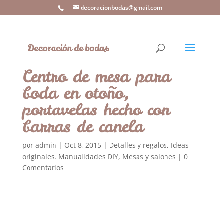
decoracionbodas@gmail.com
Centro de mesa para
boda en otoño,
portavelas hecho con
barras de canela
por
admin
|
Oct 8, 2015
|
Detalles y regalos
,
Ideas
originales
,
Manualidades DIY
,
Mesas y salones
|
0
Comentarios