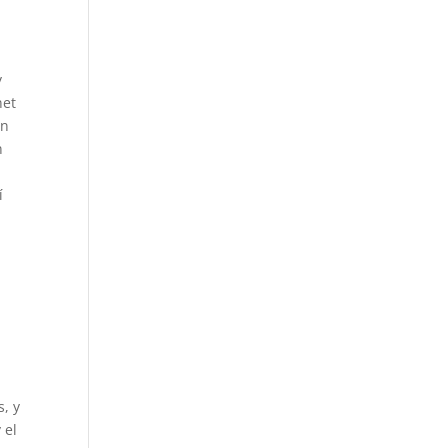
y
net
en
n
í
, y
y el