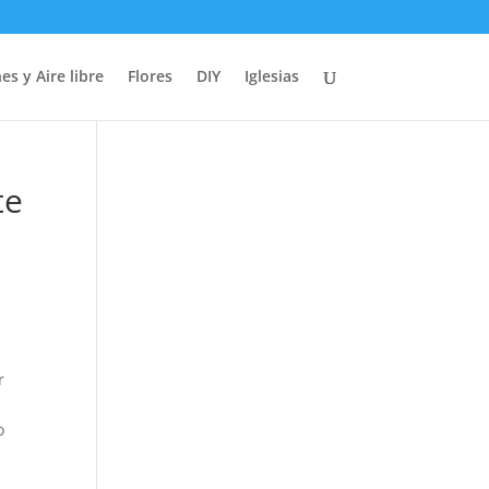
es y Aire libre
Flores
DIY
Iglesias
te
r
o