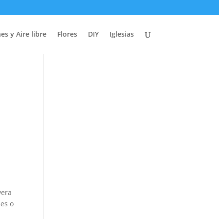
es y Aire libre
Flores
DIY
Iglesias
vera
les o