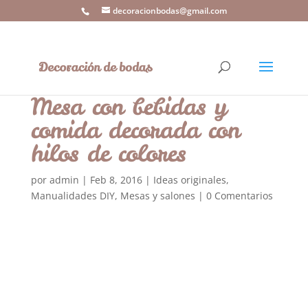
decoracionbodas@gmail.com
Mesa con bebidas y
comida decorada con
hilos de colores
por
admin
|
Feb 8, 2016
|
Ideas originales
,
Manualidades DIY
,
Mesas y salones
|
0 Comentarios