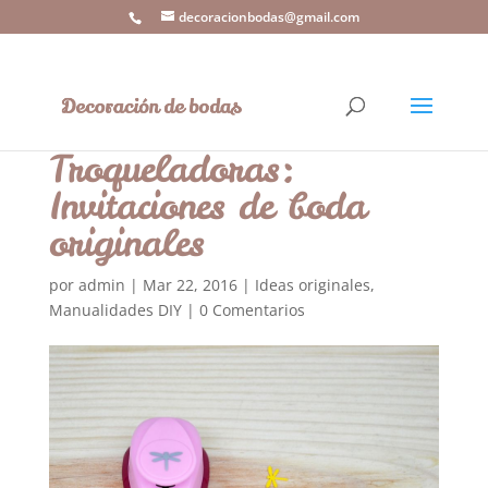
decoracionbodas@gmail.com
Troqueladoras:
Invitaciones de boda
originales
por
admin
|
Mar 22, 2016
|
Ideas originales
,
Manualidades DIY
|
0 Comentarios