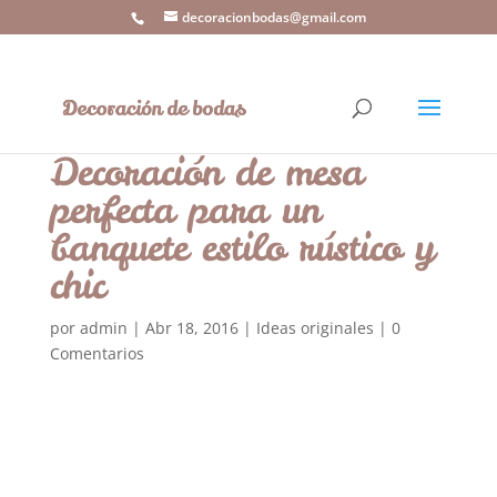
decoracionbodas@gmail.com
Decoración de mesa
perfecta para un
banquete estilo rústico y
chic
por
admin
|
Abr 18, 2016
|
Ideas originales
|
0
Comentarios