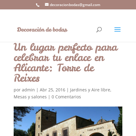
decoracionbodas@gmail.com
Un lugar perfecto para
celebrar tu enlace en
Alicante: Torre de
Reixes
por
admin
|
Abr 25, 2016
|
Jardines y Aire libre
,
Mesas y salones
|
0 Comentarios