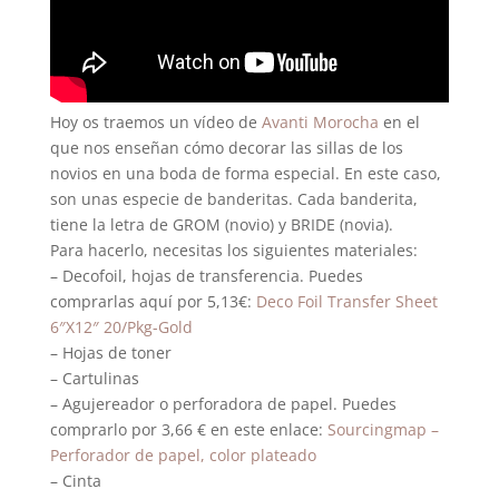
Hoy os traemos un vídeo de
Avanti Morocha
en el
que nos enseñan cómo decorar las sillas de los
novios en una boda de forma especial. En este caso,
son unas especie de banderitas. Cada banderita,
tiene la letra de GROM (novio) y BRIDE (novia).
Para hacerlo, necesitas los siguientes materiales:
– Decofoil, hojas de transferencia. Puedes
comprarlas aquí por 5,13€:
Deco Foil Transfer Sheet
6″X12″ 20/Pkg-Gold
– Hojas de toner
– Cartulinas
– Agujereador o perforadora de papel. Puedes
comprarlo por 3,66 € en este enlace:
Sourcingmap –
Perforador de papel, color plateado
– Cinta