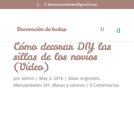
decoracionbodas@gmail.com
Cómo decorar DIY las
sillas de los novios
(Vídeo)
por
admin
|
May 3, 2016
|
Ideas originales
,
Manualidades DIY
,
Mesas y salones
|
0 Comentarios